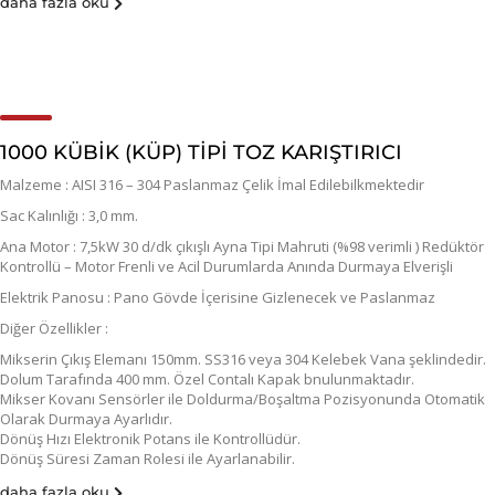
daha fazla oku
1000 KÜBİK (KÜP) TİPİ TOZ KARIŞTIRICI
Malzeme : AISI 316 – 304 Paslanmaz Çelik İmal Edilebilkmektedir
Sac Kalınlığı : 3,0 mm.
Ana Motor : 7,5kW 30 d/dk çıkışlı Ayna Tipi Mahruti (%98 verimli ) Redüktör
Kontrollü – Motor Frenli ve Acil Durumlarda Anında Durmaya Elverişli
Elektrik Panosu : Pano Gövde İçerisine Gizlenecek ve Paslanmaz
Diğer Özellikler :
Mikserin Çıkış Elemanı 150mm. SS316 veya 304 Kelebek Vana şeklindedir.
Dolum Tarafında 400 mm. Özel Contalı Kapak bnulunmaktadır.
Mikser Kovanı Sensörler ile Doldurma/Boşaltma Pozisyonunda Otomatik
Olarak Durmaya Ayarlıdır.
Dönüş Hızı Elektronik Potans ile Kontrollüdür.
Dönüş Süresi Zaman Rolesi ile Ayarlanabilir.
daha fazla oku