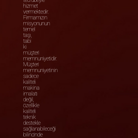
hizmet
vermektedir.
Firmamızın
misyonunun
temel
taşı,
tabi
ki
müşteri
memnuniyetidir.
Müşteri
memnuniyetinin
sadece
kaliteli
makina
imalatı
değil,
özellikle
kaliteli
teknik
destekle
sağlanabileceği
bilincinde