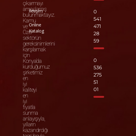
çıkarmayı
amaçlamış
İletişim
0
bulunmaktayız.
541
Kamu
Online
ve
471
Katalog
Özel
28
sektörün
59
gereksinimlerini
karşılamak
için
0
Konya’da
kurduğumuz
536
şirketimiz
275
en
51
iyi
kaliteyi
01
en
iyi
fiyatla
sunma
anlayışıyla,
yılların
kazandırdığı
tecrübeyle