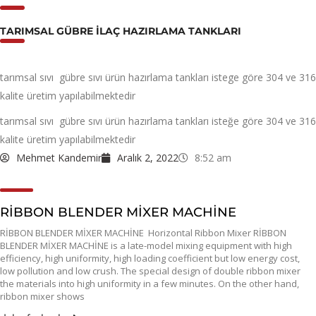
TARIMSAL GÜBRE ILAÇ HAZIRLAMA TANKLARI
tarımsal sıvı gübre sıvı ürün hazırlama tankları istege göre 304 ve 316
kalite üretim yapılabilmektedir
tarımsal sıvı gübre sıvı ürün hazırlama tankları isteğe göre 304 ve 316
kalite üretim yapılabilmektedir
Mehmet Kandemir
Aralık 2, 2022
8:52 am
RİBBON BLENDER MİXER MACHİNE
RİBBON BLENDER MİXER MACHİNE Horizontal Ribbon Mixer RİBBON
BLENDER MİXER MACHİNE is a late-model mixing equipment with high
efficiency, high uniformity, high loading coefficient but low energy cost,
low pollution and low crush. The special design of double ribbon mixer
the materials into high uniformity in a few minutes. On the other hand,
ribbon mixer shows