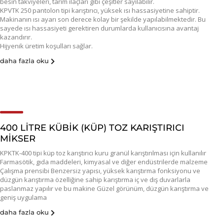
besin takviyeleri, tarım ilaçları gibi çeşitler sayılabilir.
KPVTK 250 pantolon tipi karıştırıcı, yüksek ısı hassasiyetine sahiptir.
Makinanın ısı ayarı son derece kolay bir şekilde yapılabilmektedir. Bu
sayede ısı hassasiyeti gerektiren durumlarda kullanıcısına avantaj
kazandırır.
Hijyenik üretim koşulları sağlar.
daha fazla oku
400 LİTRE KÜBİK (KÜP) TOZ KARIŞTIRICI
MİKSER
KPKTK-400 tipi küp toz karıştırıcı kuru granül karıştırılması için kullanılır
Farmasötik, gıda maddeleri, kimyasal ve diğer endüstrilerde malzeme
Çalışma prensibi Benzersiz yapısı, yüksek karıştırma fonksiyonu ve
düzgün karıştırma özelliğine sahip karıştırma iç ve dış duvarlarla
paslanmaz yapılır ve bu makine Güzel görünüm, düzgün karıştırma ve
geniş uygulama
daha fazla oku