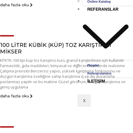
Online Katalog
daha fazla oku
REFERANSLAR
100 LİTRE KÜBİK (KÜP) TOZ KARIŞTIRICI
MİKSER
KPKTK-100 tipi küp toz karıştırıcı kuru granül karıştırılması için kullanılır
Farmasötik, gıda maddeleri, kimyasal ve diğer endüstrilerde malzeme
Projeler
Çalışma prensibi Benzersiz yapısı, yüksek karıştırma fonksiyonu ve
Referanslarımız
düzgün karıştırma özelliğine sahip karıştırma iç ve dış duvarlarla
İLETIŞIM
paslanmaz yapılır ve bu makine Güzel görünüm, düzgün karıştırma ve
geniş uygulama
daha fazla oku
X