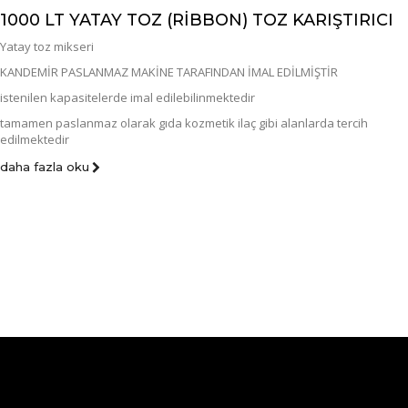
1000 LT YATAY TOZ (RİBBON) TOZ KARIŞTIRICI
Yatay toz mikseri
KANDEMİR PASLANMAZ MAKİNE TARAFINDAN İMAL EDİLMİŞTİR
istenilen kapasitelerde imal edilebilinmektedir
tamamen paslanmaz olarak gıda kozmetik ilaç gibi alanlarda tercih
edilmektedir
daha fazla oku