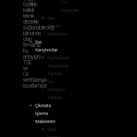
Toz
özellikle
kaliteli
Taşıyıcılar
teknik
Sıvı
destekle
Dolum
sağlanabileceği
bilincinde
Makineleri
olan
Sıvı
firmamız
Karıştırıcılar
bu
anlayışını
Paslanmaz
TSE
Depolama
ve
Ce
Tankları
sertifalarıyla
Sıvı
ispatlamıştır.
Karıştırıcı
Tanklar
Çikolata
İşleme
Makineleri
Gıda