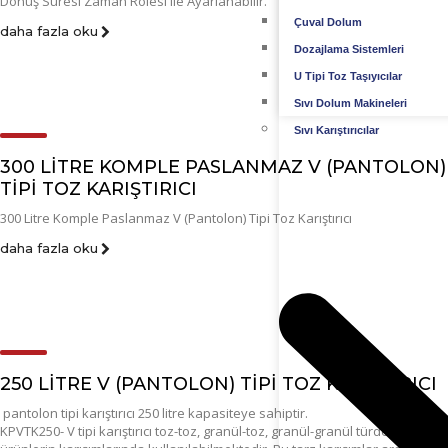
Dönüş Süresi Zaman Rolesi ile Ayarlanabilir.
Çuval Dolum
daha fazla oku
Dozajlama Sistemleri
U Tipi Toz Taşıyıcılar
Sıvı Dolum Makineleri
Sıvı Karıştırıcılar
300 LITRE KOMPLE PASLANMAZ V (PANTOLON)
TIPI TOZ KARIŞTIRICI
300 Litre Komple Paslanmaz V (Pantolon) Tipi Toz Karıştırıcı
daha fazla oku
250 LITRE V (PANTOLON) TIPI TOZ KARIŞTIRICI
pantolon tipi karıştırıcı 250 litre kapasiteye sahiptir.
KPVTK250- V tipi karıştırıcı toz-toz, granül-toz, granül-granül türdeki