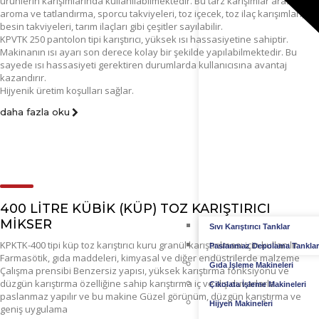
ürünlerin karışımlarında kullanılabilmektedir. Bu tarz karışımlar arasında
aroma ve tatlandırma, sporcu takviyeleri, toz içecek, toz ilaç karışımları,
besin takviyeleri, tarım ilaçları gibi çeşitler sayılabilir.
KPVTK 250 pantolon tipi karıştırıcı, yüksek ısı hassasiyetine sahiptir.
Makinanın ısı ayarı son derece kolay bir şekilde yapılabilmektedir. Bu
sayede ısı hassasiyeti gerektiren durumlarda kullanıcısına avantaj
kazandırır.
Hijyenik üretim koşulları sağlar.
daha fazla oku
400 LİTRE KÜBİK (KÜP) TOZ KARIŞTIRICI
MİKSER
Sıvı Karıştırıcı Tanklar
KPKTK-400 tipi küp toz karıştırıcı kuru granül karıştırılması için kullanılır
Paslanmaz Depolama Tanklar
Farmasötik, gıda maddeleri, kimyasal ve diğer endüstrilerde malzeme
Gıda İşleme Makineleri
Çalışma prensibi Benzersiz yapısı, yüksek karıştırma fonksiyonu ve
düzgün karıştırma özelliğine sahip karıştırma iç ve dış duvarlarla
Çikolata İşleme Makineleri
paslanmaz yapılır ve bu makine Güzel görünüm, düzgün karıştırma ve
Hijyen Makineleri
geniş uygulama