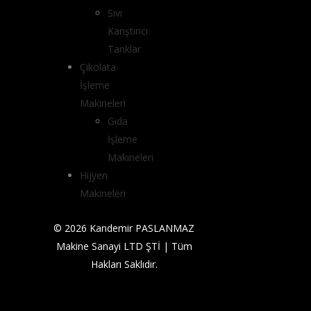
Sıvı
Karıştırıcı
Tanklar
Çikolata
İşleme
Makineleri
Gıda
İşleme
Makineleri
Hijyen
Makineleri
© 2026 Kandemir PASLANMAZ
Makine Sanayi LTD ŞTİ | Tüm
Hakları Saklıdır.