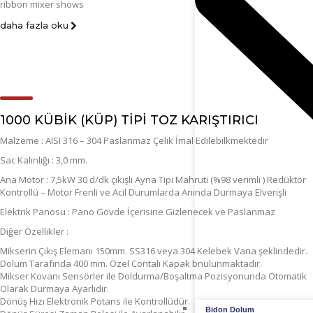
ribbon mixer shows
daha fazla oku
1000 KÜBİK (KÜP) TİPİ TOZ KARIŞTIRICI
Malzeme : AISI 316 – 304 Paslanmaz Çelik İmal Edilebilkmektedir
Sac Kalınlığı : 3,0 mm.
Ana Motor : 7,5kW 30 d/dk çıkışlı Ayna Tipi Mahruti (%98 verimli ) Redüktör
Kontrollü – Motor Frenli ve Acil Durumlarda Anında Durmaya Elverişli
Elektrik Panosu : Pano Gövde İçerisine Gizlenecek ve Paslanmaz
Diğer Özellikler :
Mikserin Çıkış Elemanı 150mm. SS316 veya 304 Kelebek Vana şeklindedir.
Dolum Tarafında 400 mm. Özel Contalı Kapak bnulunmaktadır.
Mikser Kovanı Sensörler ile Doldurma/Boşaltma Pozisyonunda Otomatik
Olarak Durmaya Ayarlıdır.
Dönüş Hızı Elektronik Potans ile Kontrollüdür.
Bidon Dolum