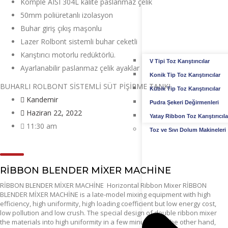
Komple AISI 304L kalite paslanmaz çelik
50mm poliüretanlı izolasyon
Buhar giriş çıkış maşonlu
Lazer Rolbont sistemli buhar ceketli
Karıştırıcı motorlu redüktörlü.
V Tipi Toz Karıştırıcılar
Ayarlanabilir paslanmaz çelik ayaklar
Konik Tip Toz Karıştırıcılar
BUHARLI ROLBONT SİSTEMLİ SÜT PİŞİRME TANKI
Kübik Tip Toz Karıştırıcılar
Kandemir
Pudra Şekeri Değirmenleri
Haziran 22, 2022
Yatay Ribbon Toz Karıştırıcıla
11:30 am
Toz ve Sıvı Dolum Makineleri
RİBBON BLENDER MİXER MACHİNE
RİBBON BLENDER MİXER MACHİNE Horizontal Ribbon Mixer RİBBON
BLENDER MİXER MACHİNE is a late-model mixing equipment with high
efficiency, high uniformity, high loading coefficient but low energy cost,
low pollution and low crush. The special design of double ribbon mixer
the materials into high uniformity in a few minutes. On the other hand,