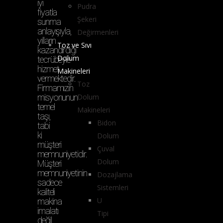
iyi
Pudra
fiyatla
Şekeri
sunma
anlayışıyla,
Değirmenleri
yılların
Toz ve Sıvı
kazandırdığı
Dolum
tecrübeyle
hizmet
Makineleri
vermektedir.
Toz
Firmamızın
misyonunun
Dolum
temel
Makineleri
taşı,
Bidon
tabi
ki
Dolum
müşteri
Çuval
memnuniyetidir.
Dolum
Müşteri
memnuniyetinin
Dozajlama
sadece
Sistemleri
kaliteli
U
makina
imalatı
Tipi
değil,