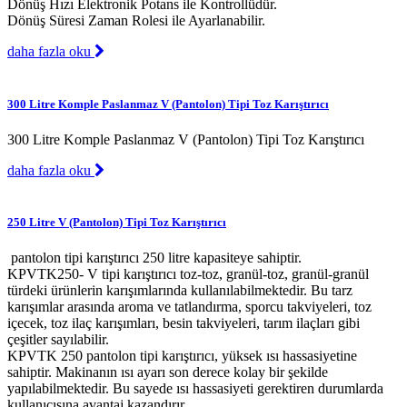
Dönüş Hızı Elektronik Potans ile Kontrollüdür.
Dönüş Süresi Zaman Rolesi ile Ayarlanabilir.
daha fazla oku
300 Litre Komple Paslanmaz V (Pantolon) Tipi Toz Karıştırıcı
300 Litre Komple Paslanmaz V (Pantolon) Tipi Toz Karıştırıcı
daha fazla oku
250 Litre V (Pantolon) Tipi Toz Karıştırıcı
pantolon tipi karıştırıcı 250 litre kapasiteye sahiptir.
KPVTK250- V tipi karıştırıcı toz-toz, granül-toz, granül-granül
türdeki ürünlerin karışımlarında kullanılabilmektedir. Bu tarz
karışımlar arasında aroma ve tatlandırma, sporcu takviyeleri, toz
içecek, toz ilaç karışımları, besin takviyeleri, tarım ilaçları gibi
çeşitler sayılabilir.
KPVTK 250 pantolon tipi karıştırıcı, yüksek ısı hassasiyetine
sahiptir. Makinanın ısı ayarı son derece kolay bir şekilde
yapılabilmektedir. Bu sayede ısı hassasiyeti gerektiren durumlarda
kullanıcısına avantaj kazandırır.