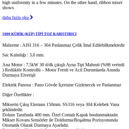
high uniformity in a few minutes. On the other hand, ribbon mixer
shows
daha fazla oku
1000 KÜBİK (KÜP) TİPİ TOZ KARIŞTIRICI
Malzeme : AISI 316 – 304 Paslanmaz Çelik İmal Edilebilkmektedir
Sac Kalınlığı : 3,0 mm.
Ana Motor : 7,5kW 30 d/dk çıkışlı Ayna Tipi Mahruti (%98 verimli
) Redüktör Kontrollü – Motor Frenli ve Acil Durumlarda Anında
Durmaya Elverişli
Elektrik Panosu : Pano Gövde İçerisine Gizlenecek ve Paslanmaz
Diğer Özellikler :
Mikserin Çıkış Elemanı 150mm. SS316 veya 304 Kelebek Vana
şeklindedir.
Dolum Tarafında 400 mm. Özel Contalı Kapak bnulunmaktadır.
Mikser Kovanı Sensörler ile Doldurma/Boşaltma Pozisyonunda
Otomatik Olarak Durmaya Ayarlıdır.