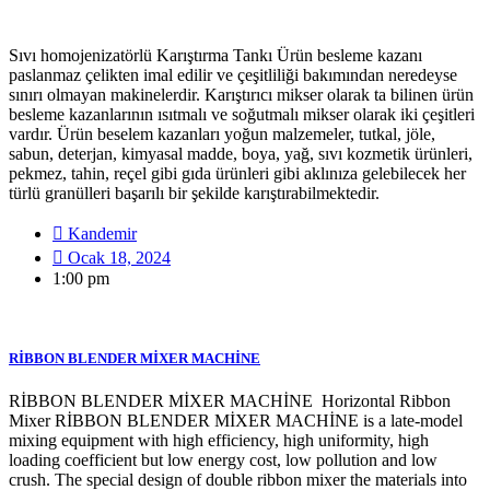
Sıvı homojenizatörlü Karıştırma Tankı Ürün besleme kazanı
paslanmaz çelikten imal edilir ve çeşitliliği bakımından neredeyse
sınırı olmayan makinelerdir. Karıştırıcı mikser olarak ta bilinen ürün
besleme kazanlarının ısıtmalı ve soğutmalı mikser olarak iki çeşitleri
vardır. Ürün beselem kazanları yoğun malzemeler, tutkal, jöle,
sabun, deterjan, kimyasal madde, boya, yağ, sıvı kozmetik ürünleri,
pekmez, tahin, reçel gibi gıda ürünleri gibi aklınıza gelebilecek her
türlü granülleri başarılı bir şekilde karıştırabilmektedir.
Kandemir
Ocak 18, 2024
1:00 pm
RİBBON BLENDER MİXER MACHİNE
RİBBON BLENDER MİXER MACHİNE Horizontal Ribbon
Mixer RİBBON BLENDER MİXER MACHİNE is a late-model
mixing equipment with high efficiency, high uniformity, high
loading coefficient but low energy cost, low pollution and low
crush. The special design of double ribbon mixer the materials into