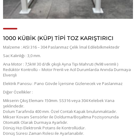
1000 KÜBİK (KÜP) TİPİ TOZ KARIŞTIRICI
Malzeme : AISI 316 – 304 Paslanmaz Çelik İmal Edilebilkmektedir
Sac Kalınlığı : 3,0 mm.
Ana Motor : 7,5kW 30 d/dk çıkışlı Ayna Tipi Mahruti (%98 verimli )
Redüktör Kontrollü – Motor Frenli ve Acil Durumlarda Anında Durmaya
Elverişli
Elektrik Panosu : Pano Gövde İçerisine Gizlenecek ve Paslanmaz
Diğer Özellikler :
Mikserin Çıkış Elemanı 150mm. SS316 veya 304 Kelebek Vana
şeklindedir.
Dolum Tarafında 400 mm. Özel Contalı Kapak bnulunmaktadır.
Mikser Kovanı Sensörler ile Doldurma/Boşaltma Pozisyonunda
Otomatik Olarak Durmaya Ayarlıdır.
Dönüş Hızı Elektronik Potans ile Kontrollüdür.
Dönüş Süresi Zaman Rolesi ile Ayarlanabilir.