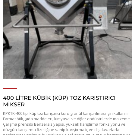
400 LİTRE KÜBİK (KÜP) TOZ KARIŞTIRICI
MİKSER
KPKTK-400 tipi küp toz karıştırıcı kuru granül karıştırılması için kullanılır
Farmasötik, gıda maddeleri, kimyasal ve diğer endüstrilerde malzeme
Çalışma prensibi Benzersiz yapısı, yüksek karıştırma fonksiyonu ve
düzgün karıştırma özelliğine sahip karıştırma iç ve dış duvarlarla