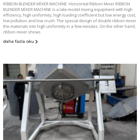
RİBBON BLENDER MİXER MACHİNE Horizontal Ribbon Mixer RİBBON
BLENDER MİXER MACHİNE is a late-model mixing equipment with high
efficiency, high uniformity, high loading coefficient but low energy cost,
low pollution and low crush. The special design of double ribbon mixer
the materials into high uniformity in a few minutes. On the other hand,
ribbon mixer shows
daha fazla oku