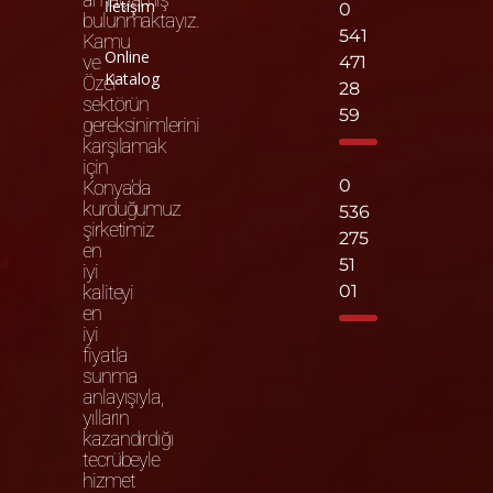
İletişim
0
bulunmaktayız.
541
Kamu
Online
ve
471
Katalog
Özel
28
sektörün
59
gereksinimlerini
karşılamak
için
0
Konya’da
kurduğumuz
536
şirketimiz
275
en
51
iyi
kaliteyi
01
en
iyi
fiyatla
sunma
anlayışıyla,
yılların
kazandırdığı
tecrübeyle
hizmet