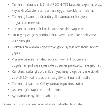
Tankın imalatında 1. Sınıf ARGON TİG kaynağı yapılmış olup,
kaynaklı yüzeyler standartlara uygun şekilde temizlenir.
Tankın iç kısmında ürünün çalkalanmasını önleyen
dalgakıran mevcuttur.
Tankın tasarımı sıfır likit kalacak şekilde yapılmıştır.
Ürün giriş ve çıkışlarında DN40 veya DN50 kelebek vana
kullanılmıştır.
Elektrikli tanklarda kapasiteye göre uygun rezistans seçimi
yapılır.
Pişirme tankının imalatı sonrası kaynaklı bölgelere
uygulanan polisaj sayesinde yüzeyler pürüzsüz hale getirilir.
Karıştırıcı şaftı içi dolu milden yapılmış olup, pervane tiplidir
ve AISI 304 kalite paslanmaz çelikten imal edilmiştir.
Tankın üst şasede CIP (yıkama) topu mevcuttur.
Üstten açılır kapak modelindedir.
Ayarlanabilir ayaklara sahiptir
Dogalgazlı süt pişirme tankı istenilen ebatlarda imalat