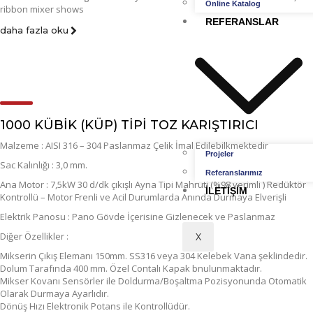
Online Katalog
ribbon mixer shows
REFERANSLAR
daha fazla oku
1000 KÜBİK (KÜP) TİPİ TOZ KARIŞTIRICI
Malzeme : AISI 316 – 304 Paslanmaz Çelik İmal Edilebilkmektedir
Projeler
Sac Kalınlığı : 3,0 mm.
Referanslarımız
Ana Motor : 7,5kW 30 d/dk çıkışlı Ayna Tipi Mahruti (%98 verimli ) Redüktör
İLETIŞIM
Kontrollü – Motor Frenli ve Acil Durumlarda Anında Durmaya Elverişli
Elektrik Panosu : Pano Gövde İçerisine Gizlenecek ve Paslanmaz
Diğer Özellikler :
X
Mikserin Çıkış Elemanı 150mm. SS316 veya 304 Kelebek Vana şeklindedir.
Dolum Tarafında 400 mm. Özel Contalı Kapak bnulunmaktadır.
Mikser Kovanı Sensörler ile Doldurma/Boşaltma Pozisyonunda Otomatik
Olarak Durmaya Ayarlıdır.
Dönüş Hızı Elektronik Potans ile Kontrollüdür.