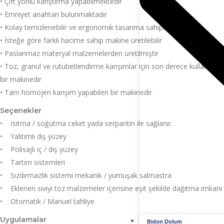
• Çift yönlü karıştırma yapabilmektedir
• Emniyet anahtarı bulunmaktadır
• Kolay temizlenebilir ve ergonomik tasarıma sahiptir
• İsteğe göre farklı hacime sahip makine üretilebilir
• Paslanmaz materyal malzemelerden üretilmiştir
• Toz, granül ve rutubetlendirme karışımlar için son derece kullanışlı
bir makinedir
• Tam homojen karışım yapabilen bir makinedir
Seçenekler
• Isıtma / soğutma ceket yada serpantin ile sağlanır.
• Yalıtımlı dış yüzey
• Polisajlı iç / dış yüzey
• Tartım sistemleri
• Sızdırmazlık sistemi mekanik / yumuşak salmastra
• Eklenen sıvıyı toz malzemeler içerisine eşit şekilde dağıtma imkanı
• Otomatik / Manuel tahliye
Uygulamalar
Bidon Dolum