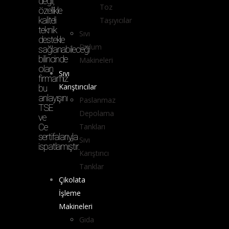
değil,
Toz
özellikle
kaliteli
Taşıyıcılar
teknik
Sıvı
destekle
Dolum
sağlanabileceği
bilincinde
Makineleri
olan
Sıvı
firmamız
Karıştırıcılar
bu
anlayışını
Paslanmaz
TSE
Depolama
ve
Ce
Tankları
sertifalarıyla
Sıvı
ispatlamıştır.
Karıştırıcı
Tanklar
Çikolata
İşleme
Makineleri
Gıda