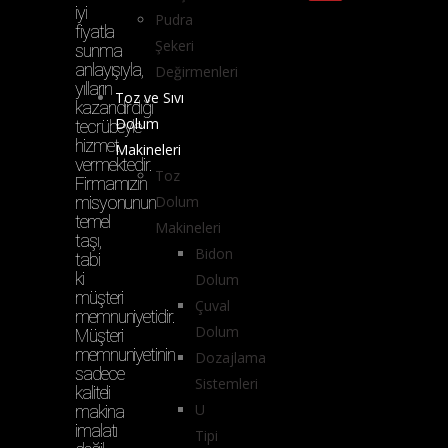
iyi
Pudra
fiyatla
Şekeri
sunma
anlayışıyla,
Değirmenleri
yılların
Toz ve Sıvı
kazandırdığı
Dolum
tecrübeyle
hizmet
Makineleri
vermektedir.
Toz
Firmamızın
misyonunun
Dolum
temel
Makineleri
taşı,
Bidon
tabi
ki
Dolum
müşteri
Çuval
memnuniyetidir.
Dolum
Müşteri
memnuniyetinin
Dozajlama
sadece
Sistemleri
kaliteli
U
makina
imalatı
Tipi