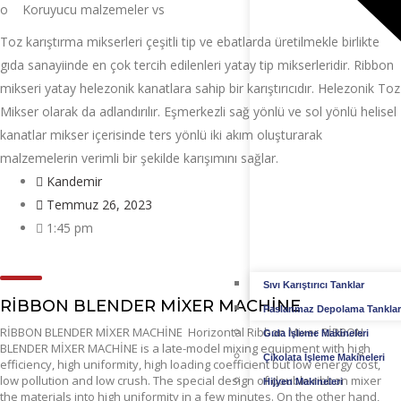
o Koruyucu malzemeler vs
Toz karıştırma mikserleri çeşitli tip ve ebatlarda üretilmekle birlikte
gıda sanayiinde en çok tercih edilenleri yatay tip mikserleridir. Ribbon
mikseri yatay helezonik kanatlara sahip bir karıştırıcıdır. Helezonik Toz
Mikser olarak da adlandırılır. Eşmerkezli sağ yönlü ve sol yönlü helisel
kanatlar mikser içerisinde ters yönlü iki akım oluşturarak
malzemelerin verimli bir şekilde karışımını sağlar.
Kandemir
Temmuz 26, 2023
1:45 pm
Sıvı Karıştırıcı Tanklar
RİBBON BLENDER MİXER MACHİNE
Paslanmaz Depolama Tanklar
RİBBON BLENDER MİXER MACHİNE Horizontal Ribbon Mixer RİBBON
Gıda İşleme Makineleri
BLENDER MİXER MACHİNE is a late-model mixing equipment with high
Çikolata İşleme Makineleri
efficiency, high uniformity, high loading coefficient but low energy cost,
low pollution and low crush. The special design of double ribbon mixer
Hijyen Makineleri
the materials into high uniformity in a few minutes. On the other hand,