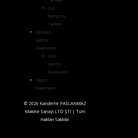
Sıvı
Karıştırıcı
Tanklar
Çikolata
İşleme
Makineleri
Gıda
İşleme
Makineleri
Hijyen
Makineleri
© 2026 Kandemir PASLANMAZ
Makine Sanayi LTD ŞTİ | Tüm
Hakları Saklıdır.