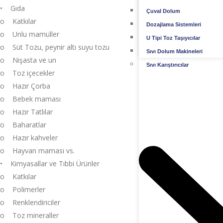
• Gıda
Çuval Dolum
o Katkılar
Dozajlama Sistemleri
o Unlu mamüller
U Tipi Toz Taşıyıcılar
o Süt Tozu, peynir altı suyu tozu
Sıvı Dolum Makineleri
o Nişasta ve un
Sıvı Karıştırıcılar
o Toz içecekler
o Hazır Çorba
o Bebek maması
o Hazır Tatlılar
o Baharatlar
o Hazır kahveler
o Hayvan maması vs.
• Kimyasallar ve Tıbbi Ürünler
o Katkılar
o Polimerler
o Renklendiriciler
o Toz mineraller