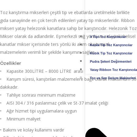
Toz karıştırma mikserleri çeşitli tip ve ebatlarda üretilmekle birlikte
gıda sanayiinde en çok tercih edilenleri yatay tip mikserleridir. Ribbon
mikseri yatay helezonik kanatlara sahip bir karıştırıcıdır. Helezonik Toz
Mikser olarak da adlandırılır. Eşmerkezli sağ yönlü ve sol yönlü helisel
V Tipi Toz Karıştırıcılar
kanatlar mikser içerisinde ters yönlü iki akım oluşturarak
Konik Tip Toz Karıştırıcılar
malzemelerin verimli bir şekilde karışımını sağlar.
Kübik Tip Toz Karıştırıcılar
Pudra Şekeri Değirmenleri
Özellikler
Yatay Ribbon Toz Karıştırıcıla
• Kapasite 300LİTRE – 8000 LİTRE arası
• Karışım süresi, karıştırılan malzemelere bağlı olarak maksimum 30
Toz ve Sıvı Dolum Makineleri
dakikadır.
• Tahliye sonrası minimum malzeme
• AISI 304 / 316 paslanmaz çelik ve St-37 imalat çeliği
• Ağır hizmet tipi uygulamalara uygun
• Minimum maliyet
• Bakımı ve kolay kullanımı vardır