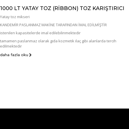
1000 LT YATAY TOZ (RİBBON) TOZ KARIŞTIRICI
Yatay toz mikseri
KANDEMİR PASLANMAZ MAKİNE TARAFINDAN İMAL EDİLMİŞTİR
istenilen kapasitelerde imal edilebilinmektedir
tamamen paslanmaz olarak gıda kozmetik ilaç gibi alanlarda tercih
edilmektedir
daha fazla oku