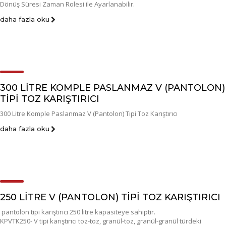
Dönüş Süresi Zaman Rolesi ile Ayarlanabilir.
daha fazla oku
300 LITRE KOMPLE PASLANMAZ V (PANTOLON)
TIPI TOZ KARIŞTIRICI
300 Litre Komple Paslanmaz V (Pantolon) Tipi Toz Karıştırıcı
daha fazla oku
250 LITRE V (PANTOLON) TIPI TOZ KARIŞTIRICI
pantolon tipi karıştırıcı 250 litre kapasiteye sahiptir.
KPVTK250- V tipi karıştırıcı toz-toz, granül-toz, granül-granül türdeki