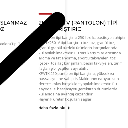
PASLANMAZ
250 LITRE V (PANTOLON) TIPI
OZ
TOZ KARIŞTIRICI
pantolon tipi karıştırıcı 250 litre kapasiteye sahiptir.
KPVTK250- V tipi karıştırıcı toz-toz, granül-toz,
olon) Tipi Toz
granül-granül türdeki ürünlerin karışımlarında
kullanılabilmektedir. Bu tarz karışımlar arasında
aroma ve tatlandırma, sporcu takviyeleri, toz
içecek, toz ilaç karışımları, besin takviyeleri, tarım
ilaçları gibi çeşitler sayılabilir.
KPVTK 250 pantolon tipi karıştırıcı, yüksek ısı
hassasiyetine sahiptir. Makinanın ısı ayarı son
derece kolay bir şekilde yapılabilmektedir. Bu
sayede ısı hassasiyeti gerektiren durumlarda
kullanıcısına avantaj kazandırır.
Hijyenik üretim koşulları sağlar.
daha fazla oku