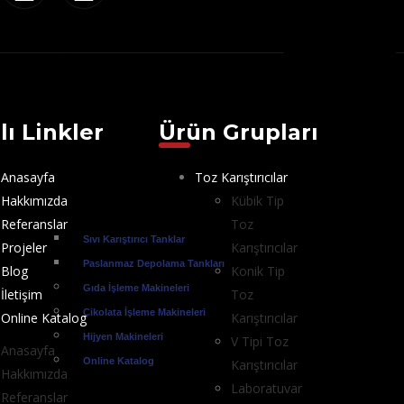
lı Linkler
Ürün Grupları
Anasayfa
Toz Karıştırıcılar
Hakkımızda
Kübik Tip
Referanslar
Toz
Sıvı Karıştırıcı Tanklar
Projeler
Karıştırıcılar
Paslanmaz Depolama Tankları
Blog
Konik Tip
Gıda İşleme Makineleri
İletişim
Toz
Çikolata İşleme Makineleri
Online Katalog
Karıştırıcılar
Hijyen Makineleri
V Tipi Toz
Anasayfa
Online Katalog
Karıştırıcılar
Hakkımızda
Laboratuvar
Referanslar