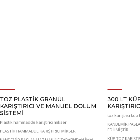
TOZ PLASTİK GRANÜL
300 LT KÜ
KARIŞTIRICI VE MANUEL DOLUM
KARIŞTIRIC
SİSTEMİ
toz karıştrıcı küp 
Plastik hammadde karıştırıcı mikser
KANDEMİR PASLA
EDİLMİŞTİR
PLASTİK HAMMADDE KARIŞTIRICI MİKSER
KÜP TOZ KARIŞTI
KANDEMİR PASLANMAZ MAKİNE TARAFINDAN İMAL