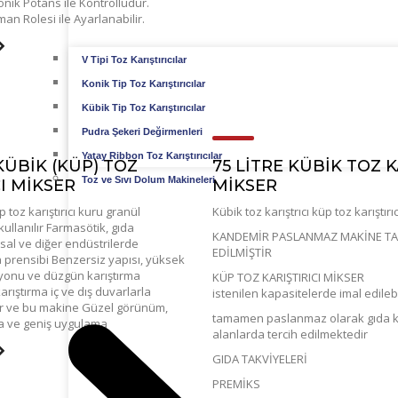
onik Potans ile Kontrollüdür.
n Rolesi ile Ayarlanabilir.
V Tipi Toz Karıştırıcılar
Konik Tip Toz Karıştırıcılar
Kübik Tip Toz Karıştırıcılar
Pudra Şekeri Değirmenleri
Yatay Ribbon Toz Karıştırıcılar
KÜBİK (KÜP) TOZ
75 LİTRE KÜBİK TOZ K
Toz ve Sıvı Dolum Makineleri
CI MİKSER
MİKSER
 toz karıştırıcı kuru granül
Kübik toz karıştrıcı küp toz karıştırı
 kullanılır Farmasötik, gıda
KANDEMİR PASLANMAZ MAKİNE TA
sal ve diğer endüstrilerde
EDİLMİŞTİR
prensibi Benzersiz yapısı, yüksek
iyonu ve düzgün karıştırma
KÜP TOZ KARIŞTIRICI MİKSER
arıştırma iç ve dış duvarlarla
istenilen kapasitelerde imal edileb
r ve bu makine Güzel görünüm,
tamamen paslanmaz olarak gıda ko
a ve geniş uygulama
alanlarda tercih edilmektedir
GIDA TAKVİYELERİ
PREMİKS