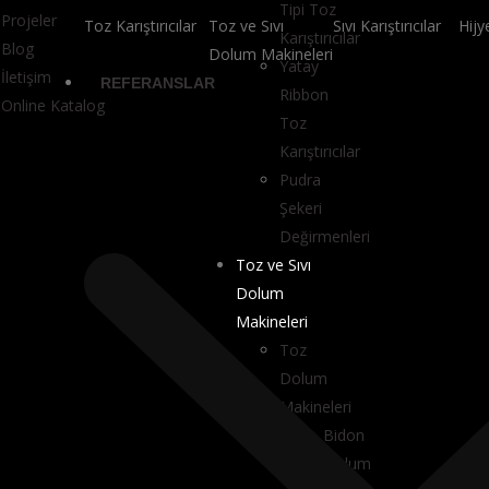
Tipi Toz
Projeler
Toz Karıştırıcılar
Toz ve Sıvı
Sıvı Karıştırıcılar
Hijy
Karıştırıcılar
Blog
Dolum Makineleri​
Yatay
İletişim
REFERANSLAR
Ribbon
Online Katalog
Toz
Karıştırıcılar
Pudra
Şekeri
Değirmenleri
Toz ve Sıvı
Dolum
Makineleri
Toz
Dolum
Makineleri
Bidon
Dolum