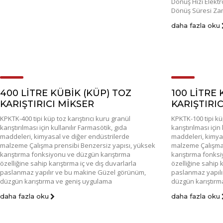
Dönüş Hızı Elektr
Dönüş Süresi Zama
daha fazla oku
400 LİTRE KÜBİK (KÜP) TOZ
100 LİTRE 
KARIŞTIRICI MİKSER
KARIŞTIRI
KPKTK-400 tipi küp toz karıştırıcı kuru granül
KPKTK-100 tipi küp
karıştırılması için kullanılır Farmasötik, gıda
karıştırılması için
maddeleri, kimyasal ve diğer endüstrilerde
maddeleri, kimya
malzeme Çalışma prensibi Benzersiz yapısı, yüksek
malzeme Çalışma 
karıştırma fonksiyonu ve düzgün karıştırma
karıştırma fonks
özelliğine sahip karıştırma iç ve dış duvarlarla
özelliğine sahip k
paslanmaz yapılır ve bu makine Güzel görünüm,
paslanmaz yapılı
düzgün karıştırma ve geniş uygulama
düzgün karıştırm
daha fazla oku
daha fazla oku