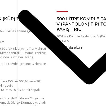
 (KÜP) TİPİ TOZ
300 LITRE KOMPLE 
I
V (PANTOLON) TIPI T
KARIŞTIRICI
16 – 304 Paslanmaz Çelik İmal
300 Litre Komple Paslanmaz V (Pant
Karıştırıcı
 mm.
daha fazla oku
 30 d/dk çıkışlı Ayna Tipi Mahruti
düktör Kontrollü – Motor Frenli ve
Anında Durmaya Elverişli
: Pano Gövde İçerisine Gizlenecek
lemanı 150mm. SS316 veya 304
lindedir.
400 mm. Özel Contalı Kapak
nsörler ile Doldurma/Boşaltma
matik Olarak Durmaya Ayarlıdır.