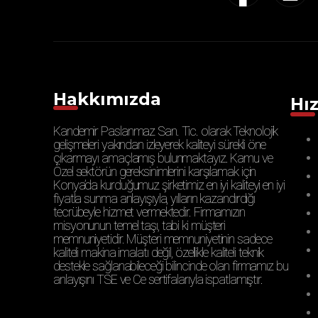
Hakkımızda
Hız
Kandemir Paslanmaz San. Tic. olarak Teknolojik
gelişmeleri yakından izleyerek kaliteyi sürekli öne
çıkarmayı amaçlamış bulunmaktayız. Kamu ve
Özel sektörün gereksinimlerini karşılamak için
Konya’da kurduğumuz şirketimiz en iyi kaliteyi en iyi
fiyatla sunma anlayışıyla, yılların kazandırdığı
tecrübeyle hizmet vermektedir. Firmamızın
misyonunun temel taşı, tabi ki müşteri
memnuniyetidir. Müşteri memnuniyetinin sadece
kaliteli makina imalatı değil, özellikle kaliteli teknik
destekle sağlanabileceği bilincinde olan firmamız bu
anlayışını TSE ve Ce sertifalarıyla ispatlamıştır.