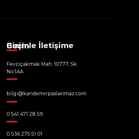
Bizimle İletişime Geçin
Fevziçakmak Mah. 10777. Sk.
No:1AA
bilgi@kandemirpaslanmaz.com
0 541 471 28 59
0 536 275 51 01