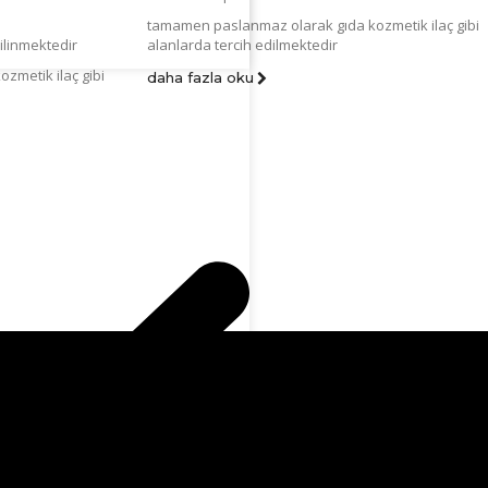
tamamen paslanmaz olarak gıda kozmetik ilaç gibi
ilinmektedir
alanlarda tercih edilmektedir
zmetik ilaç gibi
daha fazla oku