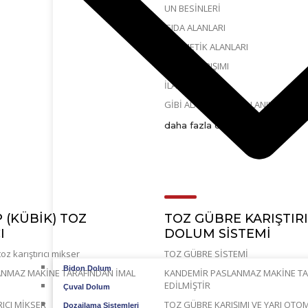
UN BESİNLERİ
GIDA ALANLARI
KOZMETİK ALANLARI
KAHVE KARIŞIMI
İLAÇ KARIŞIMI
GİBİ ALANLARDA KULLANILAN BİR 
daha fazla oku
P (KÜBIK) TOZ
TOZ GÜBRE KARIŞTIRI
I
DOLUM SİSTEMİ
toz karıştırıcı mikser
TOZ GÜBRE SİSTEMİ
Bidon Dolum
NMAZ MAKİNE TARAFINDAN İMAL
KANDEMİR PASLANMAZ MAKİNE TA
EDİLMİŞTİR
Çuval Dolum
RICI MİKSER
TOZ GÜBRE KARIŞIMI VE YARI OT
Dozajlama Sistemleri