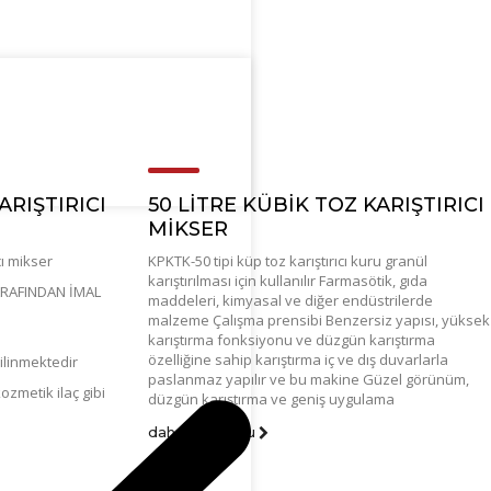
ARIŞTIRICI
50 LİTRE KÜBİK TOZ KARIŞTIRICI
MİKSER
cı mikser
KPKTK-50 tipi küp toz karıştırıcı kuru granül
karıştırılması için kullanılır Farmasötik, gıda
RAFINDAN İMAL
maddeleri, kimyasal ve diğer endüstrilerde
malzeme Çalışma prensibi Benzersiz yapısı, yüksek
karıştırma fonksiyonu ve düzgün karıştırma
özelliğine sahip karıştırma iç ve dış duvarlarla
ilinmektedir
paslanmaz yapılır ve bu makine Güzel görünüm,
zmetik ilaç gibi
düzgün karıştırma ve geniş uygulama
daha fazla oku