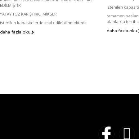
EDİLMİŞTİR
istenilen kapasit
YATAY TOZ KARIŞTIRICI MİKSER
tamamen paslanma
alanlarda tercih 
istenilen kapasitelerde imal edilebilinmektedir
daha fazla oku
daha fazla oku