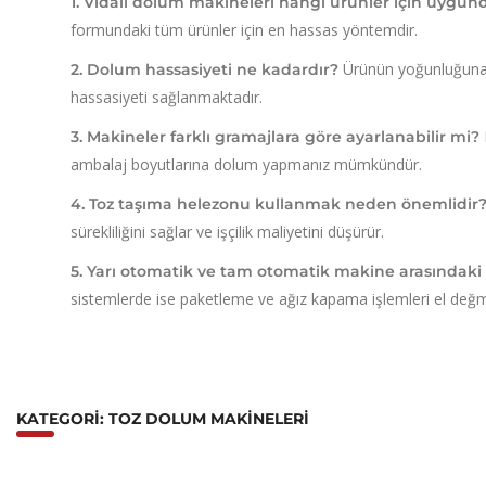
1. Vidalı dolum makineleri hangi ürünler için uygun
formundaki tüm ürünler için en hassas yöntemdir.
Ürünün yoğunluğuna v
2. Dolum hassasiyeti ne kadardır?
hassasiyeti sağlanmaktadır.
3. Makineler farklı gramajlara göre ayarlanabilir mi?
ambalaj boyutlarına dolum yapmanız mümkündür.
4. Toz taşıma helezonu kullanmak neden önemlidir
sürekliliğini sağlar ve işçilik maliyetini düşürür.
5. Yarı otomatik ve tam otomatik makine arasındaki 
sistemlerde ise paketleme ve ağız kapama işlemleri el değme
KATEGORI: TOZ DOLUM MAKINELERI