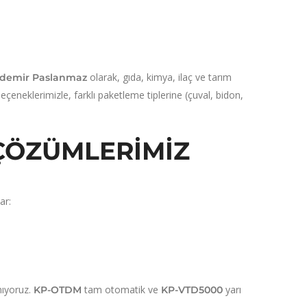
olarak, gıda, kimya, ilaç ve tarım
demir Paslanmaz
çeneklerimizle, farklı paketleme tiplerine (çuval, bidon,
ÇÖZÜMLERIMIZ
ar:
nıyoruz.
tam otomatik ve
yarı
KP-OTDM
KP-VTD5000