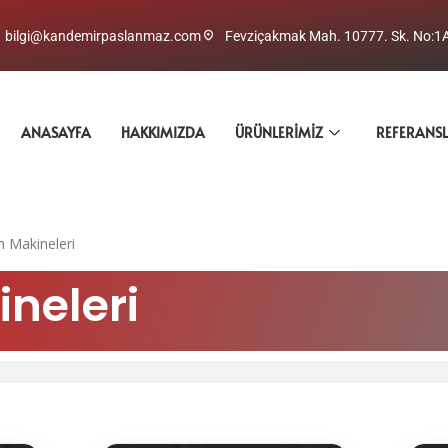
bilgi@kandemirpaslanmaz.com
Fevziçakmak Mah. 10777. Sk. No:1
ANASAYFA
HAKKIMIZDA
ÜRÜNLERIMIZ
REFERANS
 Makineleri
neleri