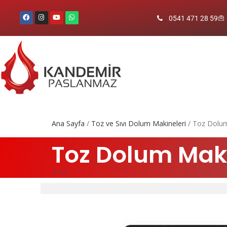
0541 471 28 59
Ana Sayfa
/
Toz ve Sıvı Dolum Makineleri
/ Toz Dolum
Toz Dolum Maki