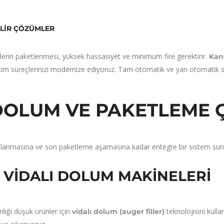
ILIR ÇÖZÜMLER
lerin paketlenmesi, yüksek hassasiyet ve minimum fire gerektirir.
Kan
tim süreçlerinizi modernize ediyoruz. Tam otomatik ve yarı otomatik se
DOLUM VE PAKETLEME 
anmasına ve son paketleme aşamasına kadar entegre bir sistem sun
K VIDALI DOLUM MAKINELERI
lığı düşük ürünler için
teknolojisini kulla
vidalı dolum (auger filler)