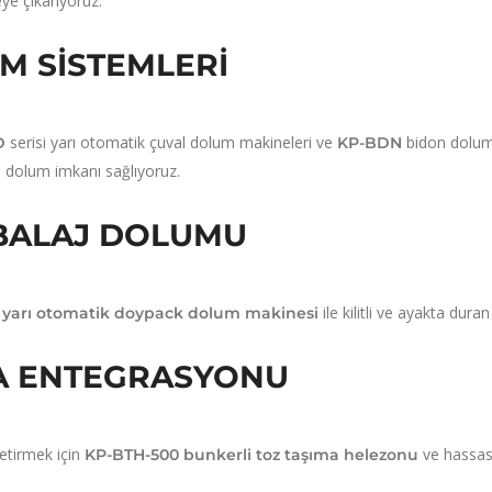
ye çıkarıyoruz.
M SISTEMLERI
serisi yarı otomatik çuval dolum makineleri ve
bidon dolum ü
D
KP-BDN
li dolum imkanı sağlıyoruz.
MBALAJ DOLUMU
ile kilitli ve ayakta dur
yarı otomatik doypack dolum makinesi
MA ENTEGRASYONU
etirmek için
ve hassa
KP-BTH-500 bunkerli toz taşıma helezonu