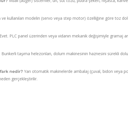
Vidalı (auger) sistemler; un, süt tozu, pudra şekeri, nişasta, kahve
dur?
e kullanılan modelin (servo veya step motor) özelliğine göre toz d
Evet. PLC panel üzerinden veya vidanın mekanik değişimiyle gramaj aralık
Bunkerli taşıma helezonları, dolum makinesinin haznesini sürekli dolu 
?
Yarı otomatik makinelerde ambalaj (çuval, bidon veya p
fark nedir?
den gerçekleştirilir.