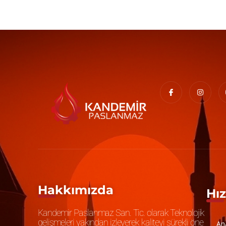
Hakkımızda
Hız
Kandemir Paslanmaz San. Tic. olarak Teknolojik
gelişmeleri yakından izleyerek kaliteyi sürekli öne
An