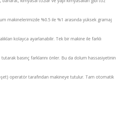
, baharat, kimyasal tozlar ve yapı kimyasalları gibi toz
olum makinelerimizde %0.5 ile %1 arasında yüksek gramaj
ları kolayca ayarlanabilir. Tek bir makine ile farklı
tutarak basınç farklarını önler. Bu da dolum hassasiyetinin
oşet) operatör tarafından makineye tutulur. Tam otomatik