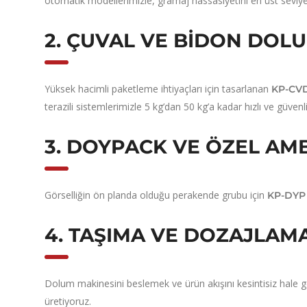
otomatik modellerimizle, gramaj hassasiyetini en üst seviye
2. ÇUVAL VE BIDON DOLU
Yüksek hacimli paketleme ihtiyaçları için tasarlanan
KP-CV
terazili sistemlerimizle 5 kg’dan 50 kg’a kadar hızlı ve güven
3. DOYPACK VE ÖZEL A
Görselliğin ön planda olduğu perakende grubu için
KP-DYP 
4. TAŞIMA VE DOZAJLA
Dolum makinesini beslemek ve ürün akışını kesintisiz hale g
üretiyoruz.